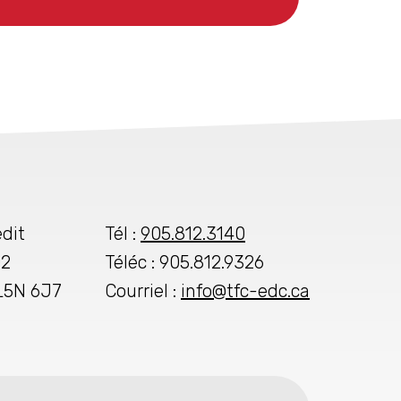
dit
Tél :
905.812.3140
02
Téléc : 905.812.9326
 L5N 6J7
Courriel :
info@tfc-edc.ca