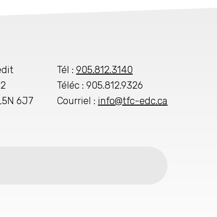
dit
Tél :
905.812.3140
02
Téléc : 905.812.9326
 L5N 6J7
Courriel :
info@tfc-edc.ca