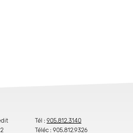
dit
Tél :
905.812.3140
02
Téléc : 905.812.9326