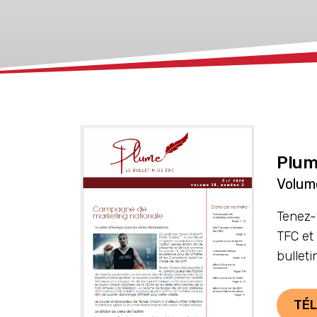
xx
Plum
Volum
Tenez-
TFC et
bullet
TÉL