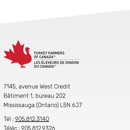
7145, avenue West Credit
Bâtiment 1, bureau 202
Mississauga (Ontario) L5N 6J7
Tél :
905.812.3140
Téléc : 905.812.9326